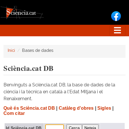
Vés al contingut
Inici
Bases de dades
Sciència.cat DB
Benvinguts a Sciència.cat DB, la base de dades de la
ciència i la tècnica en català a l'Edat Mitjana i el
Renaixement.
Què és Sciència.cat DB
|
Catàleg d'obres
|
Sigles
|
Com citar
Id Sciència.cat DB