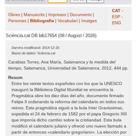
CAT
-
Obres
|
Manuscrits
|
Impresos
|
Documents
|
ESP
-
Persones
|
Bibliografia
|
Vocabulari
|
Imatges
ENG
Sciència.cat DB bib17654 (08 / August / 2026)
Darrera modificació:
2014-12-20
Bases de dades:
Sciència.cat
Carabias Torres, Ana María,
Salamanca y la medida del
tiempo
, Salamanca, Universidad de Salamanca, 2012, 444 pp.
Resum
Entre los veinte textos españoles con los que la UNESCO
inauguró la Biblioteca Digital Mundial se encuentra la
Pragmática obre los diez días del año, documento firmado
Felipe II ordenando la reforma del calendario en todos sus
reinos. Esta pragmática siguió a la bula Inter Gravissimas,
expedida el 24 de febrero de 1582 por el papa Gregorio XIII
que imponía dicho cambio sobre la cristiandad. Esta bula
modificó el calendario juliano y ofreció uno nuevo llamado a
partir de entonces «calendario gregoriano». La elección por