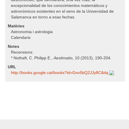
excepcionalidad de los conocimientos matemáticos y
astronómicos existentes en el seno de la Universidad de
Salamanca en torno a esas fechas.
Matèries
Astronomia i astrologia
Calendaris
Notes
Recensions:
* Nothaft, C. Philipp E.,
Aestimatio
, 10 (2013), 190-204.
URL
http:/​/​books.google.cat/​books?id=Gov5bQ2JJy8C​&dq