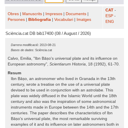
CAT
-
Obres
|
Manuscrits
|
Impresos
|
Documents
|
ESP
-
Persones
|
Bibliografia
|
Vocabulari
|
Imatges
ENG
Sciència.cat DB bib17400 (08 / August / 2026)
Darrera modificació:
2013-08-21
Bases de dades:
Sciència.cat
Calvo, Emilia, "Ibn Bāṣo's universal plate and its influence on
European astronomy",
Scientiarum Historia
, 18 (1992), 61-70.
Resum
Ibn Bāṣo, an astronomer who lived in Granada in the 13th
century, wrote a treatise on the use of a universal plate
devised to be used in conjunction with an astrolabe. This
plate was widely diffused in the Islamic World until the 18th
century and also was the inspiration of some astronomical
instruments made in Europe between the 14th and the 17th
centuries. The paper describes the characteristics of Ibn
Bāṣo's universal plate, the most remarkable surviving
examples of it and its influence on later astronomers both in