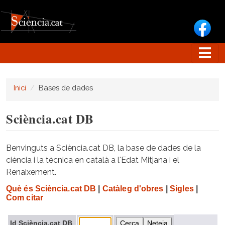
Vés al contingut
Inici
Bases de dades
Sciència.cat DB
Benvinguts a Sciència.cat DB, la base de dades de la
ciència i la tècnica en català a l'Edat Mitjana i el
Renaixement.
Què és Sciència.cat DB
|
Catàleg d'obres
|
Sigles
|
Com citar
Id Sciència.cat DB