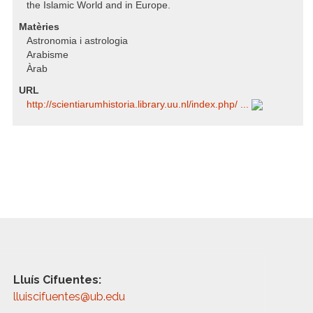
the Islamic World and in Europe.
Matèries
Astronomia i astrologia
Arabisme
Àrab
URL
http:/​/​scientiarumhistoria.library.uu.nl/​index.php/​ ...
Lluís Cifuentes:
lluiscifuentes@ub.edu