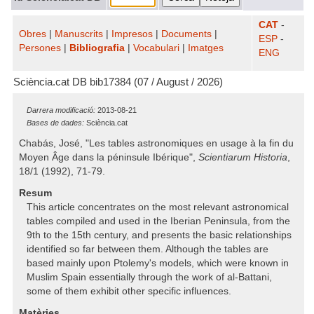
CAT
-
Obres
|
Manuscrits
|
Impresos
|
Documents
|
ESP
-
Persones
|
Bibliografia
|
Vocabulari
|
Imatges
ENG
Sciència.cat DB bib17384 (07 / August / 2026)
Darrera modificació:
2013-08-21
Bases de dades:
Sciència.cat
Chabás, José, "Les tables astronomiques en usage à la fin du
Moyen Âge dans la péninsule Ibérique",
Scientiarum Historia
,
18/1 (1992), 71-79.
Resum
This article concentrates on the most relevant astronomical
tables compiled and used in the Iberian Peninsula, from the
9th to the 15th century, and presents the basic relationships
identified so far between them. Although the tables are
based mainly upon Ptolemy's models, which were known in
Muslim Spain essentially through the work of al-Battani,
some of them exhibit other specific influences.
Matèries