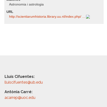
Astronomia i astrologia
URL
http:/​/​scientiarumhistoria.library.uu.nl/​index.php/​ ...
Lluís Cifuentes:
lluiscifuentes@ub.edu
Antònia Carré:
acarrep@uoc.edu