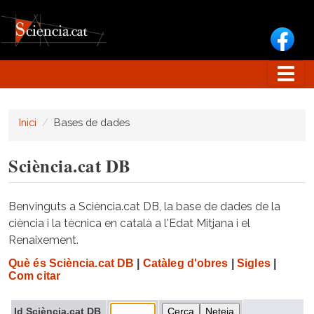
Vés al contingut
Inici
Bases de dades
Sciència.cat DB
Benvinguts a Sciència.cat DB, la base de dades de la
ciència i la tècnica en català a l'Edat Mitjana i el
Renaixement.
Què és Sciència.cat DB
|
Catàleg d'obres
|
Sigles
|
Com citar
Id Sciència.cat DB