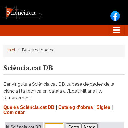
Vés al contingut
Inici
Bases de dades
Sciència.cat DB
Benvinguts a Sciència.cat DB, la base de dades de la
ciència i la tècnica en català a l'Edat Mitjana i el
Renaixement.
Què és Sciència.cat DB
|
Catàleg d'obres
|
Sigles
|
Com citar
Id Sciència.cat DB