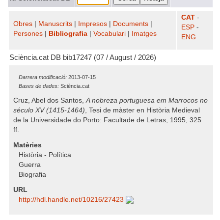
CAT
-
Obres
|
Manuscrits
|
Impresos
|
Documents
|
ESP
-
Persones
|
Bibliografia
|
Vocabulari
|
Imatges
ENG
Sciència.cat DB bib17247 (07 / August / 2026)
Darrera modificació:
2013-07-15
Bases de dades:
Sciència.cat
Cruz, Abel dos Santos,
A nobreza portuguesa em Marrocos no
século XV (1415-1464)
, Tesi de màster en Història Medieval
de la Universidade do Porto: Facultade de Letras, 1995, 325
ff.
Matèries
Història - Política
Guerra
Biografia
URL
http:/​/​hdl.handle.net/​10216/​27423