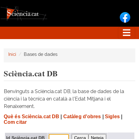
Vés al contingut
Inici
Bases de dades
Sciència.cat DB
Benvinguts a Sciència.cat DB, la base de dades de la
ciència i la tècnica en català a l'Edat Mitjana i el
Renaixement.
Què és Sciència.cat DB
|
Catàleg d'obres
|
Sigles
|
Com citar
Id Sciència.cat DB