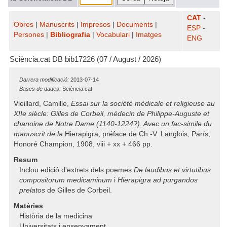
CAT
-
Obres
|
Manuscrits
|
Impresos
|
Documents
|
ESP
-
Persones
|
Bibliografia
|
Vocabulari
|
Imatges
ENG
Sciència.cat DB bib17226 (07 / August / 2026)
Darrera modificació:
2013-07-14
Bases de dades:
Sciència.cat
Vieillard, Camille,
Essai sur la société médicale et religieuse au
XIIe siècle: Gilles de Corbeil, médecin de Philippe-Auguste et
chanoine de Notre Dame (1140-1224?). Avec un fac-simile du
manuscrit de la
Hierapigra
, préface de Ch.-V. Langlois, París,
Honoré Champion, 1908, viii + xx + 466 pp.
Resum
Inclou edició d'extrets dels poemes
De laudibus et virtutibus
compositorum medicaminum
i
Hierapigra ad purgandos
prelatos
de Gilles de Corbeil.
Matèries
Història de la medicina
Universitats i ensenyament