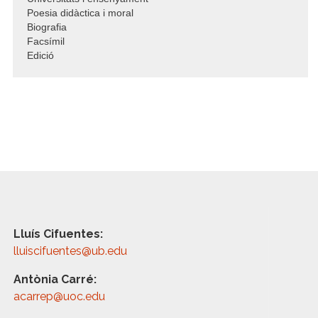
Poesia didàctica i moral
Biografia
Facsímil
Edició
Lluís Cifuentes:
lluiscifuentes@ub.edu
Antònia Carré:
acarrep@uoc.edu