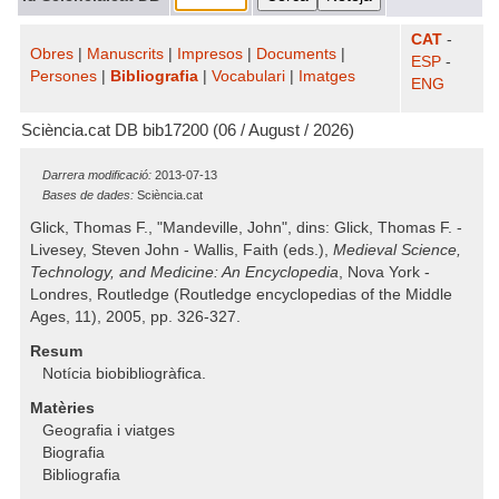
CAT
-
Obres
|
Manuscrits
|
Impresos
|
Documents
|
ESP
-
Persones
|
Bibliografia
|
Vocabulari
|
Imatges
ENG
Sciència.cat DB bib17200 (06 / August / 2026)
Darrera modificació:
2013-07-13
Bases de dades:
Sciència.cat
Glick, Thomas F., "Mandeville, John", dins: Glick, Thomas F. -
Livesey, Steven John - Wallis, Faith (eds.),
Medieval Science,
Technology, and Medicine: An Encyclopedia
, Nova York -
Londres, Routledge (Routledge encyclopedias of the Middle
Ages, 11), 2005, pp. 326-327.
Resum
Notícia biobibliogràfica.
Matèries
Geografia i viatges
Biografia
Bibliografia