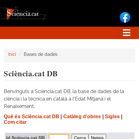
Vés al contingut
Inici
Bases de dades
Sciència.cat DB
Benvinguts a Sciència.cat DB, la base de dades de la
ciència i la tècnica en català a l'Edat Mitjana i el
Renaixement.
Què és Sciència.cat DB
|
Catàleg d'obres
|
Sigles
|
Com citar
Id Sciència.cat DB