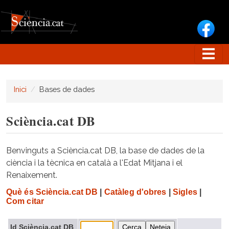
Vés al contingut
Inici
Bases de dades
Sciència.cat DB
Benvinguts a Sciència.cat DB, la base de dades de la
ciència i la tècnica en català a l'Edat Mitjana i el
Renaixement.
Què és Sciència.cat DB
|
Catàleg d'obres
|
Sigles
|
Com citar
Id Sciència.cat DB