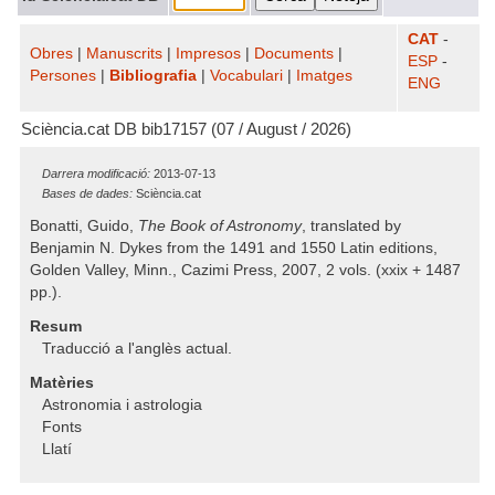
CAT
-
Obres
|
Manuscrits
|
Impresos
|
Documents
|
ESP
-
Persones
|
Bibliografia
|
Vocabulari
|
Imatges
ENG
Sciència.cat DB bib17157 (07 / August / 2026)
Darrera modificació:
2013-07-13
Bases de dades:
Sciència.cat
Bonatti, Guido,
The Book of Astronomy
, translated by
Benjamin N. Dykes from the 1491 and 1550 Latin editions,
Golden Valley, Minn., Cazimi Press, 2007, 2 vols. (xxix + 1487
pp.).
Resum
Traducció a l'anglès actual.
Matèries
Astronomia i astrologia
Fonts
Llatí