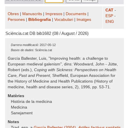
CAT
-
Obres
|
Manuscrits
|
Impresos
|
Documents
|
ESP
-
Persones
|
Bibliografia
|
Vocabulari
|
Imatges
ENG
Sciència.cat DB bib1682 (08 / August / 2026)
Darrera modificació:
2017-05-12
Bases de dades:
Sciència.cat
García Ballester, Luis, "Improving health: a challenge to
European medieval galenism", dins: Woodward, John - Jütte,
Robert (eds.),
Coping with Sickness: Perspectives on Health
Care, Past and Present
, Sheffield, European Association for
the History of Medicine and Health Publications (History of
medicine, health and disease series, 2), 1996, pp. 53-71.
Matèries
Història de la medicina
Medicina
Sanejament
Notes
Trad. esp. a
García Ballester (2004),
Artifex factivus sanitatis