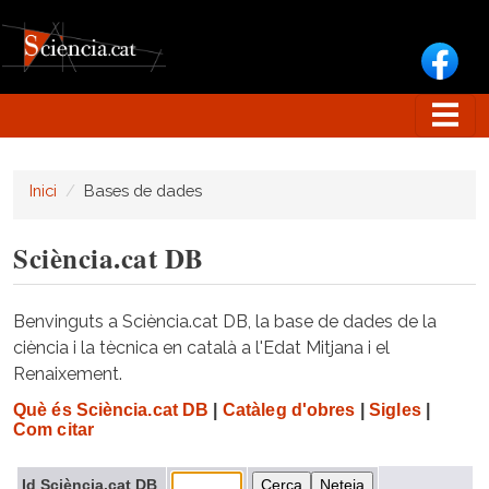
Vés al contingut
Inici
Bases de dades
Sciència.cat DB
Benvinguts a Sciència.cat DB, la base de dades de la
ciència i la tècnica en català a l'Edat Mitjana i el
Renaixement.
Què és Sciència.cat DB
|
Catàleg d'obres
|
Sigles
|
Com citar
Id Sciència.cat DB