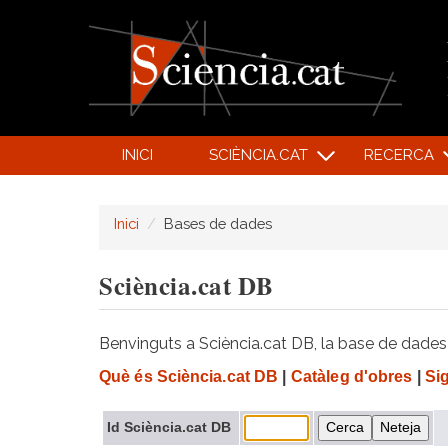
INICI
SCIÈNCIA.CAT
RECERCA
Inici
Bases de dades
Sciència.cat DB
Benvinguts a Sciència.cat DB, la base de dades d
Què és Sciència.cat DB
|
Catàleg d'obres
|
Si
Id Sciència.cat DB