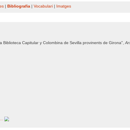
es
|
Bibliografia
|
Vocabulari
|
Imatges
la Biblioteca Capitular y Colombina de Sevilla provinents de Girona",
Ar
...