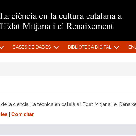
Vés al contingut
La ciència en la cultura catalana a
l'Edat Mitjana i el Renaixement
BASES DE DADES
BIBLIOTECA DIGITAL
EN
e la ciència i la tècnica en català a l'Edat Mitjana i el Renai
gles
|
Com citar