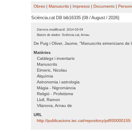
Obres
|
Manuscrits
|
Impresos
|
Documents
|
Person
Sciència.cat DB bib16335 (08 / August / 2026)
Darrera modificació:
2014-03-04
Bases de dades:
Sciència.cat, Arnau
De Puig i Oliver, Jaume, "Manuscrits eimericians de 
Matèries
Catàlegs i inventaris
Manuscrits
Eimeric, Nicolau
Alquímia
Astronomia i astrologia
Màgia - Nigromància
Religió - Profetisme
Llull, Ramon
Vilanova, Arnau de
URL
http:/​/​publicacions.iec.cat/​repository/​pdf/​00000155 