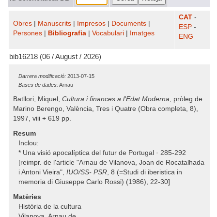
CAT
-
Obres
|
Manuscrits
|
Impresos
|
Documents
|
ESP
-
Persones
|
Bibliografia
|
Vocabulari
|
Imatges
ENG
bib16218 (06 / August / 2026)
Darrera modificació:
2013-07-15
Bases de dades:
Arnau
Batllori, Miquel,
Cultura i finances a l'Edat Moderna
, pròleg de
Marino Berengo, València, Tres i Quatre (Obra completa, 8),
1997, viii + 619 pp.
Resum
Inclou:
* Una visió apocalíptica del futur de Portugal · 285-292
[reimpr. de l'article "Arnau de Vilanova, Joan de Rocatalhada
i Antoni Vieira",
IUO/SS- PSR
, 8 (=Studi di iberistica in
memoria di Giuseppe Carlo Rossi) (1986), 22-30]
Matèries
Història de la cultura
Vilanova, Arnau de