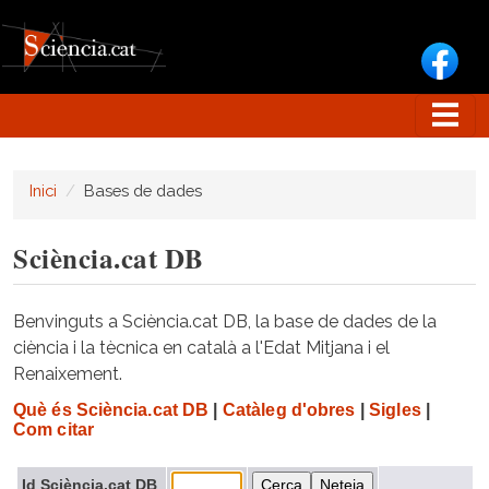
Vés al contingut
Inici
Bases de dades
Sciència.cat DB
Benvinguts a Sciència.cat DB, la base de dades de la
ciència i la tècnica en català a l'Edat Mitjana i el
Renaixement.
Què és Sciència.cat DB
|
Catàleg d'obres
|
Sigles
|
Com citar
Id Sciència.cat DB