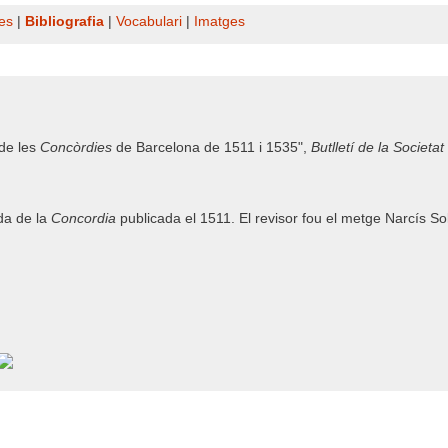
es
|
Bibliografia
|
Vocabulari
|
Imatges
 de les
Concòrdies
de Barcelona de 1511 i 1535",
Butlletí de la Societa
da de la
Concordia
publicada el 1511. El revisor fou el metge Narcís Sol