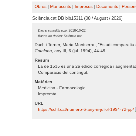
Obres
|
Manuscrits
|
Impresos
|
Documents
|
Person
Sciència.cat DB bib15311 (08 / August / 2026)
Darrera modificació:
2018-10-22
Bases de dades:
Sciència.cat
Duch i Torner, Maria Montserrat, "Estudi comparatiu
Catalana
, any III, 6 (jul. 1994), 44-49.
Resum
La de 1535 és una 2a edició corregida i augmenta
Comparació del contingut.
Matèries
Medicina - Farmacologia
Impremta
URL
https:/​/​schf.cat/​numero-6-any-iii-juliol-1994-72-pp/​