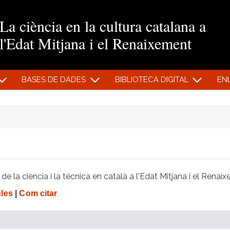
Vés al contingut
La ciència en la cultura catalana a
l'Edat Mitjana i el Renaixement
BASES DE DADES
BIBLIOTECA DIGITAL
EN
e la ciència i la tècnica en català a l'Edat Mitjana i el Renai
gles
|
Com citar