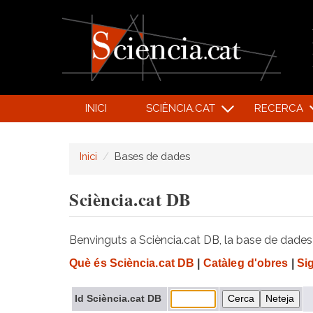
INICI
SCIÈNCIA.CAT
RECERCA
Inici
Bases de dades
Sciència.cat DB
Benvinguts a Sciència.cat DB, la base de dades d
Què és Sciència.cat DB
|
Catàleg d'obres
|
Si
Id Sciència.cat DB