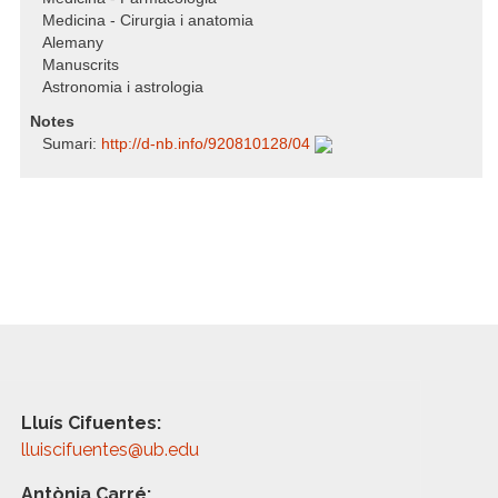
Medicina - Cirurgia i anatomia
Alemany
Manuscrits
Astronomia i astrologia
Notes
Sumari:
http:/​/​d-nb.info/​920810128/​04
Lluís Cifuentes:
lluiscifuentes@ub.edu
Antònia Carré: