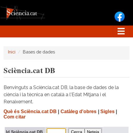
Vés al contingut
Inici
Bases de dades
Sciència.cat DB
Benvinguts a Sciència.cat DB, la base de dades de la
ciència i la tècnica en català a l'Edat Mitjana i el
Renaixement.
Què és Sciència.cat DB
|
Catàleg d'obres
|
Sigles
|
Com citar
Id Sciència.cat DB