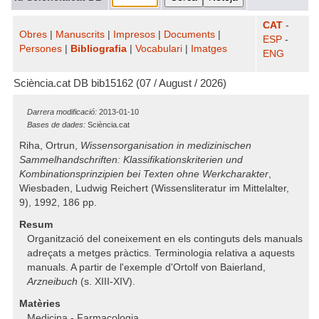
CAT
-
Obres
|
Manuscrits
|
Impresos
|
Documents
|
ESP
-
Persones
|
Bibliografia
|
Vocabulari
|
Imatges
ENG
Sciència.cat DB bib15162 (07 / August / 2026)
Darrera modificació:
2013-01-10
Bases de dades:
Sciència.cat
Riha, Ortrun,
Wissensorganisation in medizinischen
Sammelhandschriften: Klassifikationskriterien und
Kombinationsprinzipien bei Texten ohne Werkcharakter
,
Wiesbaden, Ludwig Reichert (Wissensliteratur im Mittelalter,
9), 1992, 186 pp.
Resum
Organització del coneixement en els continguts dels manuals
adreçats a metges pràctics. Terminologia relativa a aquests
manuals. A partir de l'exemple d'Ortolf von Baierland,
Arzneibuch
(s. XIII-XIV).
Matèries
Medicina - Farmacologia