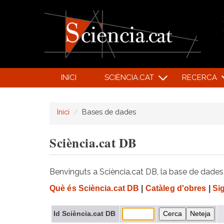
INICI
SCIÈNCIA.CAT
RECERCA
Inici
Bases de dades
Sciència.cat DB
Benvinguts a Sciència.cat DB, la base de dades d
Què és Sciència.cat DB
|
Catàleg d'obres
|
Si
Id Sciència.cat DB