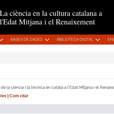
Vés al contingut
La ciència en la cultura catalana a
l'Edat Mitjana i el Renaixement
BASES DE DADES
BIBLIOTECA DIGITAL
EN
e la ciència i la tècnica en català a l'Edat Mitjana i el Renai
gles
|
Com citar