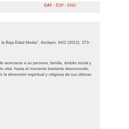
CAT
-
ESP
-
ENG
e la Baja Edad Media",
Asclepio
, 64/2 (2012), 373-
de acercarse a su persona, familia, ámbito social y
clo vital, hasta el momento bastante desconocido,
 la dimensión espiritual y religiosa de sus últimas