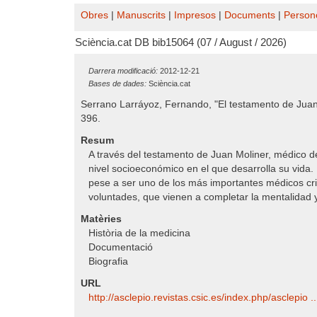
Obres
|
Manuscrits
|
Impresos
|
Documents
|
Person
Sciència.cat DB bib15064 (07 / August / 2026)
Darrera modificació:
2012-12-21
Bases de dades:
Sciència.cat
Serrano Larráyoz, Fernando, "El testamento de Juan 
396.
Resum
A través del testamento de Juan Moliner, médico de 
nivel socioeconómico en el que desarrolla su vida.
pese a ser uno de los más importantes médicos crist
voluntades, que vienen a completar la mentalidad 
Matèries
Història de la medicina
Documentació
Biografia
URL
http:/​/​asclepio.revistas.csic.es/​index.php/​asclepio .