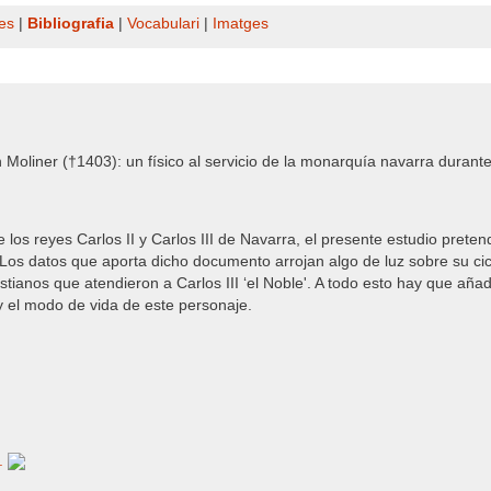
es
|
Bibliografia
|
Vocabulari
|
Imatges
Moliner (†1403): un físico al servicio de la monarquía navarra durant
los reyes Carlos II y Carlos III de Navarra, el presente estudio preten
 Los datos que aporta dicho documento arrojan algo de luz sobre su ci
ianos que atendieron a Carlos III ‘el Noble'. A todo esto hay que añadir
y el modo de vida de este personaje.
..