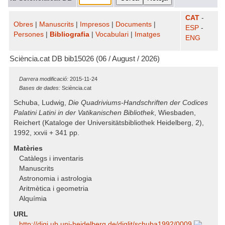
CAT
-
Obres
|
Manuscrits
|
Impresos
|
Documents
|
ESP
-
Persones
|
Bibliografia
|
Vocabulari
|
Imatges
ENG
Sciència.cat DB bib15026 (06 / August / 2026)
Darrera modificació:
2015-11-24
Bases de dades:
Sciència.cat
Schuba, Ludwig,
Die Quadriviums-Handschriften der Codices
Palatini Latini in der Vatikanischen Bibliothek
, Wiesbaden,
Reichert (Kataloge der Universitätsbibliothek Heidelberg, 2),
1992, xxvii + 341 pp.
Matèries
Catàlegs i inventaris
Manuscrits
Astronomia i astrologia
Aritmètica i geometria
Alquímia
URL
http:/​/​digi.ub.uni-heidelberg.de/​diglit/​schuba1992/​0009