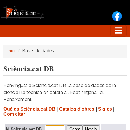
Vés al contingut
Inici
Bases de dades
Sciència.cat DB
Benvinguts a Sciència.cat DB, la base de dades de la
ciència i la tècnica en català a l'Edat Mitjana i el
Renaixement.
Què és Sciència.cat DB
|
Catàleg d'obres
|
Sigles
|
Com citar
Id Sciència.cat DB