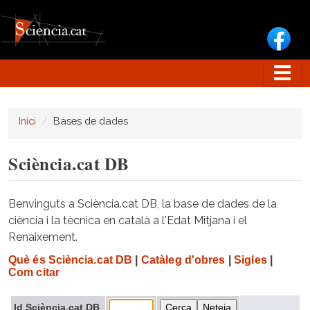
Vés al contingut
Inici
Bases de dades
Sciència.cat DB
Benvinguts a Sciència.cat DB, la base de dades de la
ciència i la tècnica en català a l'Edat Mitjana i el
Renaixement.
Què és Sciència.cat DB
|
Catàleg d'obres
|
Sigles
|
Com citar
Id Sciència.cat DB