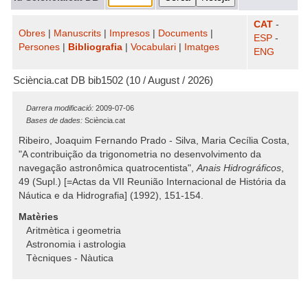
CAT
-
Obres
|
Manuscrits
|
Impresos
|
Documents
|
ESP
-
Persones
|
Bibliografia
|
Vocabulari
|
Imatges
ENG
Sciència.cat DB bib1502 (10 / August / 2026)
Darrera modificació:
2009-07-06
Bases de dades:
Sciència.cat
Ribeiro, Joaquim Fernando Prado - Silva, Maria Cecília Costa,
"A contribuição da trigonometria no desenvolvimento da
navegação astronômica quatrocentista",
Anais Hidrográficos
,
49 (Supl.) [=Actas da VII Reunião Internacional de História da
Náutica e da Hidrografia] (1992), 151-154.
Matèries
Aritmètica i geometria
Astronomia i astrologia
Tècniques - Nàutica