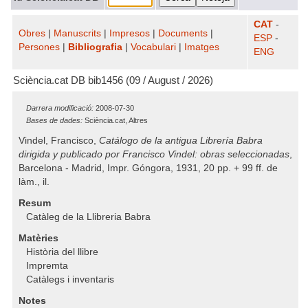
CAT
-
Obres
|
Manuscrits
|
Impresos
|
Documents
|
ESP
-
Persones
|
Bibliografia
|
Vocabulari
|
Imatges
ENG
Sciència.cat DB bib1456 (09 / August / 2026)
Darrera modificació:
2008-07-30
Bases de dades:
Sciència.cat, Altres
Vindel, Francisco,
Catálogo de la antigua Librería Babra
dirigida y publicado por Francisco Vindel: obras seleccionadas
,
Barcelona - Madrid, Impr. Góngora, 1931, 20 pp. + 99 ff. de
làm., il.
Resum
Catàleg de la Llibreria Babra
Matèries
Història del llibre
Impremta
Catàlegs i inventaris
Notes