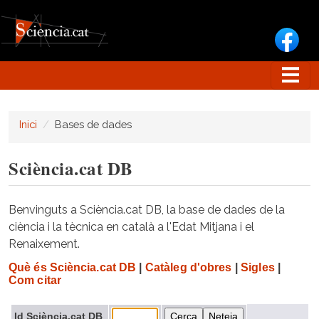
Vés al contingut
Inici
Bases de dades
Sciència.cat DB
Benvinguts a Sciència.cat DB, la base de dades de la
ciència i la tècnica en català a l'Edat Mitjana i el
Renaixement.
Què és Sciència.cat DB
|
Catàleg d'obres
|
Sigles
|
Com citar
Id Sciència.cat DB