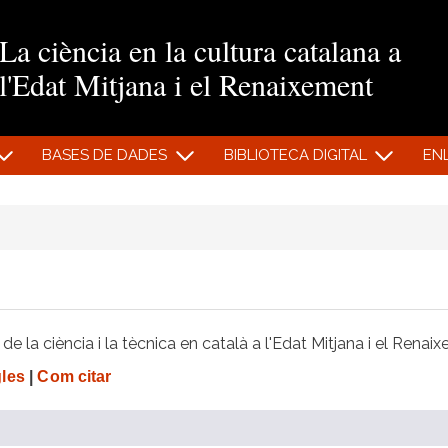
Vés al contingut
La ciència en la cultura catalana a
l'Edat Mitjana i el Renaixement
BASES DE DADES
BIBLIOTECA DIGITAL
EN
e la ciència i la tècnica en català a l'Edat Mitjana i el Renai
gles
|
Com citar