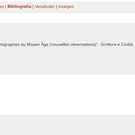
es
|
Bibliografia
|
Vocabulari
|
Imatges
autographes au Moyen Âge (nouvelles observations)",
Scrittura e Civiltà
,