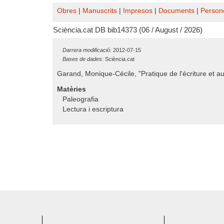
Obres
|
Manuscrits
|
Impresos
|
Documents
|
Person
Sciència.cat DB bib14373 (06 / August / 2026)
Darrera modificació:
2012-07-15
Bases de dades:
Sciència.cat
Garand, Monique-Cécile, "Pratique de l'écriture et 
Matèries
Paleografia
Lectura i escriptura