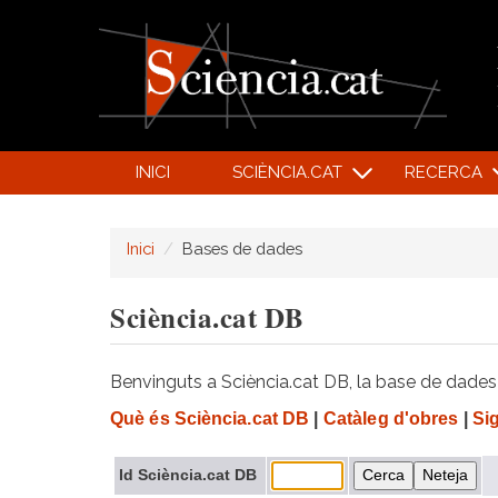
INICI
SCIÈNCIA.CAT
RECERCA
Inici
Bases de dades
Sciència.cat DB
Benvinguts a Sciència.cat DB, la base de dades d
Què és Sciència.cat DB
|
Catàleg d'obres
|
Si
Id Sciència.cat DB