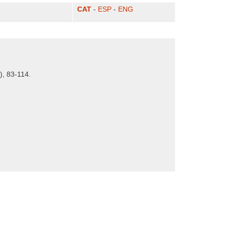
CAT
-
ESP
-
ENG
), 83-114.