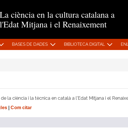
Vés al contingut
La ciència en la cultura catalana a
l'Edat Mitjana i el Renaixement
BASES DE DADES
BIBLIOTECA DIGITAL
EN
e la ciència i la tècnica en català a l'Edat Mitjana i el Renai
gles
|
Com citar