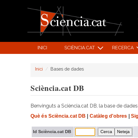
INICI
SCIÈNCIA.CAT
RECERCA
Inici
Bases de dades
Sciència.cat DB
Benvinguts a Sciència.cat DB, la base de dades d
Què és Sciència.cat DB
|
Catàleg d'obres
|
Si
Id Sciència.cat DB