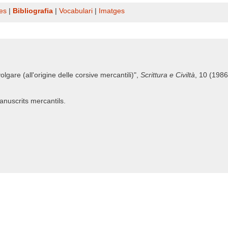
es
|
Bibliografia
|
Vocabulari
|
Imatges
volgare (all'origine delle corsive mercantili)",
Scrittura e Civiltà
, 10 (1986
anuscrits mercantils.