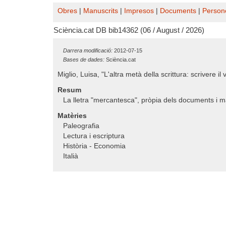
Obres
|
Manuscrits
|
Impresos
|
Documents
|
Person
Sciència.cat DB bib14362 (06 / August / 2026)
Darrera modificació:
2012-07-15
Bases de dades:
Sciència.cat
Miglio, Luisa, "L'altra metà della scrittura: scrivere il 
Resum
La lletra "mercantesca", pròpia dels documents i m
Matèries
Paleografia
Lectura i escriptura
Història - Economia
Italià