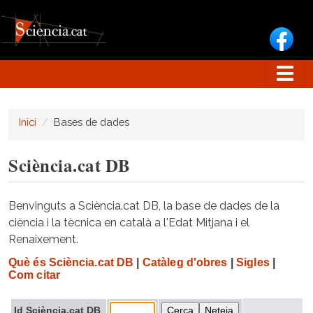
Vés al contingut
Inici
Bases de dades
Sciència.cat DB
Benvinguts a Sciència.cat DB, la base de dades de la
ciència i la tècnica en català a l'Edat Mitjana i el
Renaixement.
Què és Sciència.cat DB
|
Catàleg d'obres
|
Sigles
|
Com citar
Id Sciència.cat DB