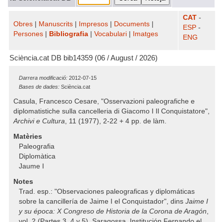
CAT
-
Obres
|
Manuscrits
|
Impresos
|
Documents
|
ESP
-
Persones
|
Bibliografia
|
Vocabulari
|
Imatges
ENG
Sciència.cat DB bib14359 (06 / August / 2026)
Darrera modificació:
2012-07-15
Bases de dades:
Sciència.cat
Casula, Francesco Cesare, "Osservazioni paleografiche e
diplomatistiche sulla cancelleria di Giacomo I Il Conquistatore",
Archivi e Cultura
, 11 (1977), 2-22 + 4 pp. de làm.
Matèries
Paleografia
Diplomàtica
Jaume I
Notes
Trad. esp.: "Observaciones paleograficas y diplomáticas
sobre la cancillería de Jaime I el Conquistador", dins
Jaime I
y su época: X Congreso de Historia de la Corona de Aragón
,
vol. 2 (Partes 3, 4 y 5), Saragossa, Institución Fernando el