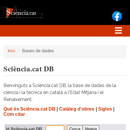
Vés al contingut
Inici
Bases de dades
Sciència.cat DB
Benvinguts a Sciència.cat DB, la base de dades de la
ciència i la tècnica en català a l'Edat Mitjana i el
Renaixement.
Què és Sciència.cat DB
|
Catàleg d'obres
|
Sigles
|
Com citar
Id Sciència.cat DB