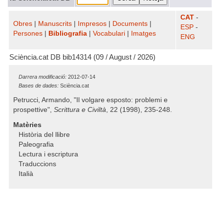
CAT
-
Obres
|
Manuscrits
|
Impresos
|
Documents
|
ESP
-
Persones
|
Bibliografia
|
Vocabulari
|
Imatges
ENG
Sciència.cat DB bib14314 (09 / August / 2026)
Darrera modificació:
2012-07-14
Bases de dades:
Sciència.cat
Petrucci, Armando, "Il volgare esposto: problemi e
prospettive",
Scrittura e Civiltà
, 22 (1998), 235-248.
Matèries
Història del llibre
Paleografia
Lectura i escriptura
Traduccions
Italià