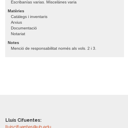
Escribanías varias. Miscelánes varia
Matèries
Catàlegs i inventaris
Arxius
Documentació
Notariat
Notes
Menció de responsabilitat només als vols. 2 i 3.
Lluís Cifuentes:
lluiscifuentes@ub.edu