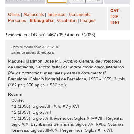
CAT
-
Obres
|
Manuscrits
|
Impresos
|
Documents
|
ESP
-
Persones
|
Bibliografia
|
Vocabulari
|
Imatges
ENG
Sciència.cat DB bib13467 (09 / August / 2026)
Darrera modificació:
2012-12-04
Bases de dades:
Sciència.cat
Madurell Marimon, José Mª.,
Archivo General de Protocolos
de Barcelona, Sección histórica: índice cronológico alfabético
[de los protocolos, manuales y demás documentos]
,
Barcelona, Colegio Notarial de Barcelona, 1950 - 1959, 3 vols.
(482 pp.; 356 pp.; x + 536 pp.).
Resum
Conté:
* 1 (1950). Siglos XIII, XIV, XV y XVI
* 2 (1953). Siglo XVII
* 3 (1959). Siglo XVIII. Apéndice: Siglos XIV-XVIII. Regesta:
Siglo XIX. Escribanias de marina: Siglos XVIII-XIX. Notarías
foráneas: Siglos XIII-XIX. Pergaminos: Siglos XIII-XVI.