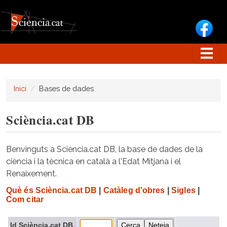
Vés al contingut
Inici
Bases de dades
Sciència.cat DB
Benvinguts a Sciència.cat DB, la base de dades de la
ciència i la tècnica en català a l'Edat Mitjana i el
Renaixement.
Què és Sciència.cat DB
|
Catàleg d'obres
|
Sigles
|
Com citar
Id Sciència.cat DB