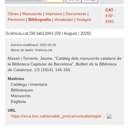
CAT
-
Obres
|
Manuscrits
|
Impresos
|
Documents
|
ESP
-
Persones
|
Bibliografia
|
Vocabulari
|
Imatges
ENG
Sciència.cat DB bib13441 (09 / August / 2026)
Darrera modificació:
2021-03-29
Bases de dades:
Sciència.cat
Massó i Torrents, Jaume, "Catàleg dels manuscrits catalans de
la Biblioteca Capitular de Barcelona",
Butlletí de la Biblioteca
de Catalunya
, 1/3 (1914), 145-155.
Matèries
Catàlegs i inventaris
Biblioteques
Manuscrits
Església
URL
https:/​/​arca.bnc.cat/​arcabib_pro/​ca/​consulta/​regist ...