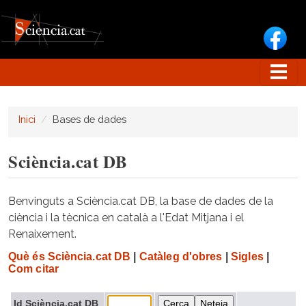
Vés al contingut
Inici
Bases de dades
Sciència.cat DB
Benvinguts a Sciència.cat DB, la base de dades de la
ciència i la tècnica en català a l'Edat Mitjana i el
Renaixement.
Què és Sciència.cat DB
|
Catàleg d'obres
|
Sigles
|
Com citar
Id Sciència.cat DB