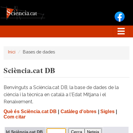
Vés al contingut
Inici
Bases de dades
Sciència.cat DB
Benvinguts a Sciència.cat DB, la base de dades de la
ciència i la tècnica en català a l'Edat Mitjana i el
Renaixement.
Què és Sciència.cat DB
|
Catàleg d'obres
|
Sigles
|
Com citar
Id Sciència.cat DB