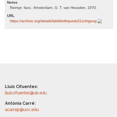
Notes
Reimpr. facs.: Amsterdam, G. T. van Heusden, 1970.
URL
https:/​/​archive.org/​details/​labibliothquedu01schigoog
Lluís Cifuentes:
lluiscifuentes@ub.edu
Antònia Carré:
acarrep@uoc.edu