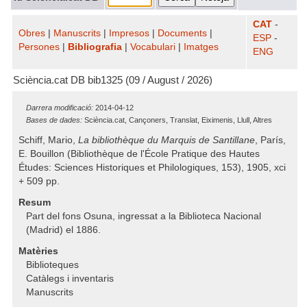
CAT
-
Obres
|
Manuscrits
|
Impresos
|
Documents
|
ESP
-
Persones
|
Bibliografia
|
Vocabulari
|
Imatges
ENG
Sciència.cat DB bib1325 (09 / August / 2026)
Darrera modificació:
2014-04-12
Bases de dades:
Sciència.cat, Cançoners, Translat, Eiximenis, Llull, Altres
Schiff, Mario,
La bibliothèque du Marquis de Santillane
, París,
E. Bouillon (Bibliothèque de l'École Pratique des Hautes
Études: Sciences Historiques et Philologiques, 153), 1905, xci
+ 509 pp.
Resum
Part del fons Osuna, ingressat a la Biblioteca Nacional
(Madrid) el 1886.
Matèries
Biblioteques
Catàlegs i inventaris
Manuscrits