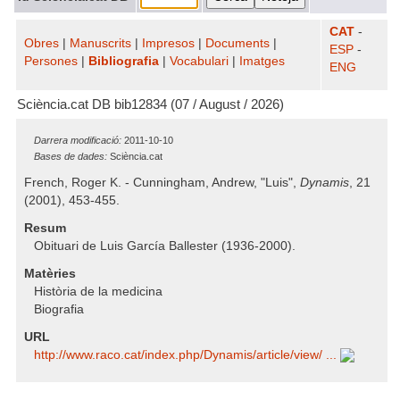
CAT
-
Obres
|
Manuscrits
|
Impresos
|
Documents
|
ESP
-
Persones
|
Bibliografia
|
Vocabulari
|
Imatges
ENG
Sciència.cat DB bib12834 (07 / August / 2026)
Darrera modificació:
2011-10-10
Bases de dades:
Sciència.cat
French, Roger K. - Cunningham, Andrew, "Luis",
Dynamis
, 21
(2001), 453-455.
Resum
Obituari de Luis García Ballester (1936-2000).
Matèries
Història de la medicina
Biografia
URL
http:/​/​www.raco.cat/​index.php/​Dynamis/​article/​view/​ ...