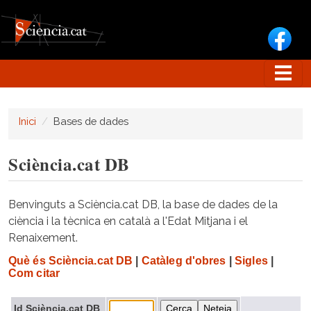
Vés al contingut
Inici
Bases de dades
Sciència.cat DB
Benvinguts a Sciència.cat DB, la base de dades de la
ciència i la tècnica en català a l'Edat Mitjana i el
Renaixement.
Què és Sciència.cat DB
|
Catàleg d'obres
|
Sigles
|
Com citar
Id Sciència.cat DB