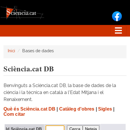
Vés al contingut
Inici
Bases de dades
Sciència.cat DB
Benvinguts a Sciència.cat DB, la base de dades de la
ciència i la tècnica en català a l'Edat Mitjana i el
Renaixement.
Què és Sciència.cat DB
|
Catàleg d'obres
|
Sigles
|
Com citar
Id Sciència.cat DB