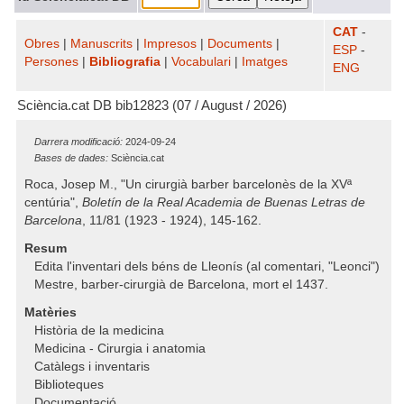
CAT
-
Obres
|
Manuscrits
|
Impresos
|
Documents
|
ESP
-
Persones
|
Bibliografia
|
Vocabulari
|
Imatges
ENG
Sciència.cat DB bib12823 (07 / August / 2026)
Darrera modificació:
2024-09-24
Bases de dades:
Sciència.cat
Roca, Josep M., "Un cirurgià barber barcelonès de la XVª
centúria",
Boletín de la Real Academia de Buenas Letras de
Barcelona
, 11/81 (1923 - 1924), 145-162.
Resum
Edita l'inventari dels béns de Lleonís (al comentari, "Leonci")
Mestre, barber-cirurgià de Barcelona, mort el 1437.
Matèries
Història de la medicina
Medicina - Cirurgia i anatomia
Catàlegs i inventaris
Biblioteques
Documentació