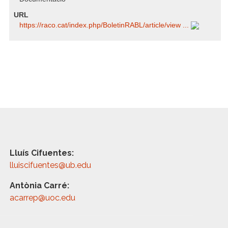
URL
https:/​/​raco.cat/​index.php/​BoletinRABL/​article/​view ...
Lluís Cifuentes:
lluiscifuentes@ub.edu
Antònia Carré:
acarrep@uoc.edu