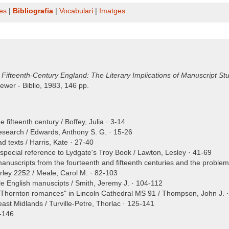
es
|
Bibliografia
|
Vocabulari
|
Imatges
Fifteenth-Century England: The Literary Implications of Manuscript St
ewer - Biblio, 1983, 146 pp.
e fifteenth century / Boffey, Julia · 3-14
research / Edwards, Anthony S. G. · 15-26
d texts / Harris, Kate · 27-40
th special reference to Lydgate's Troy Book / Lawton, Lesley · 41-69
manuscripts from the fourteenth and fifteenth centuries and the problem o
ley 2252 / Meale, Carol M. · 82-103
dle English manuscipts / Smith, Jeremy J. · 104-112
 "Thornton romances" in Lincoln Cathedral MS 91 / Thompson, John J. 
ast Midlands / Turville-Petre, Thorlac · 125-141
2-146