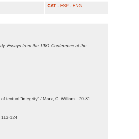
CAT
-
ESP
-
ENG
udy. Essays from the 1981 Conference at the
f textual "integrity" / Marx, C. William · 70-81
· 113-124