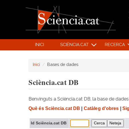
INICI
SCIÈNCIA.CAT
RECERCA
Inici
Bases de dades
Sciència.cat DB
Benvinguts a Sciència.cat DB, la base de dades d
Què és Sciència.cat DB
|
Catàleg d'obres
|
Si
Id Sciència.cat DB