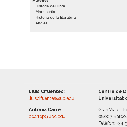
Matèries
Història del llibre
Manuscrits
Història de la literatura
Anglès
Lluís Cifuentes:
Centre de D
lluiscifuentes@ub.edu
Universitat
Antònia Carré:
Gran Via de l
acarrep@uoc.edu
08007 Barce
Telèfon: +34 