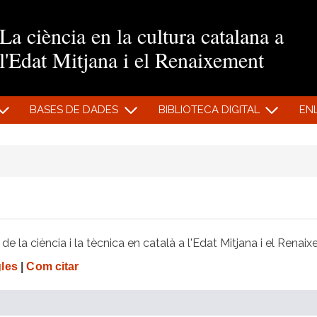
Vés al contingut
La ciència en la cultura catalana a
l'Edat Mitjana i el Renaixement
BASES DE DADES
BIBLIOTECA DIGITAL
EN
e la ciència i la tècnica en català a l'Edat Mitjana i el Renai
gles
|
Com citar