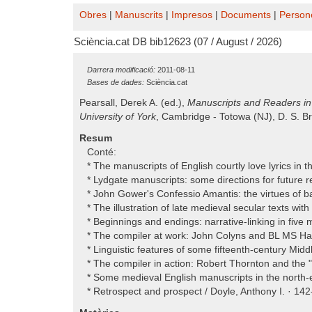
Obres
|
Manuscrits
|
Impresos
|
Documents
|
Person
Sciència.cat DB bib12623 (07 / August / 2026)
Darrera modificació:
2011-08-11
Bases de dades:
Sciència.cat
Pearsall, Derek A. (ed.),
Manuscripts and Readers in 
University of York
, Cambridge - Totowa (NJ), D. S. Br
Resum
Conté:
* The manuscripts of English courtly love lyrics in th
* Lydgate manuscripts: some directions for future 
* John Gower's Confessio Amantis: the virtues of ba
* The illustration of late medieval secular texts wi
* Beginnings and endings: narrative-linking in five 
* The compiler at work: John Colyns and BL MS Har
* Linguistic features of some fifteenth-century Mid
* The compiler in action: Robert Thornton and the
* Some medieval English manuscripts in the north-e
* Retrospect and prospect / Doyle, Anthony I. · 14