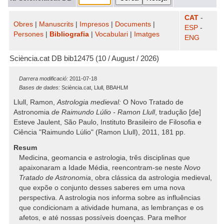
CAT
-
Obres
|
Manuscrits
|
Impresos
|
Documents
|
ESP
-
Persones
|
Bibliografia
|
Vocabulari
|
Imatges
ENG
Sciència.cat DB bib12475 (10 / August / 2026)
Darrera modificació:
2011-07-18
Bases de dades:
Sciència.cat, Llull, BBAHLM
Llull, Ramon,
Astrologia medieval:
O Novo Tratado de
Astronomia
de Raimundo Lúlio - Ramon Llull
, tradução [de]
Esteve Jaulent, São Paulo, Instituto Brasileiro de Filosofia e
Ciência "Raimundo Lúlio" (Ramon Llull), 2011, 181 pp.
Resum
Medicina, geomancia e astrologia, três disciplinas que
apaixonaram a Idade Média, reencontram-se neste
Novo
Tratado de Astronomia
, obra clássica da astrologia medieval,
que expõe o conjunto desses saberes em uma nova
perspectiva. A astrologia nos informa sobre as influências
que condicionam a atividade humana, as lembranças e os
afetos, e até nossas possíveis doenças. Para melhor