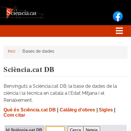
Vés al contingut
Inici
Bases de dades
Sciència.cat DB
Benvinguts a Sciència.cat DB, la base de dades de la
ciència i la tècnica en català a l'Edat Mitjana i el
Renaixement.
Què és Sciència.cat DB
|
Catàleg d'obres
|
Sigles
|
Com citar
Id Sciència.cat DB