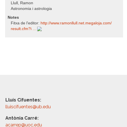
Llull, Ramon
Astronomia i astrologia
Notes
Fitxa de l'editor:
http:/​/​www.ramonllull.net.megaloja.com/​
result.cfm?i ...
Lluís Cifuentes:
lluiscifuentes@ub.edu
Antònia Carré:
acarrep@uoc.edu