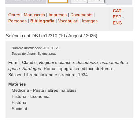
CAT
-
Obres
|
Manuscrits
|
Impresos
|
Documents
|
ESP
-
Persones
|
Bibliografia
|
Vocabulari
|
Imatges
ENG
Sciència.cat DB bib12310 (10 / August / 2026)
Darrera modificació:
2011-06-29
Bases de dades:
Sciència.cat
Fermi, Claudio,
Regioni malariche: decadenza, risanamento e
spesa. Sardegna
, Roma, Tipografica editrice di Roma -
Sàsser, Libreria italiana e straniera, 1934.
Matèries
Medicina - Pesta i altres malalties
Història - Economia
Història
Societat