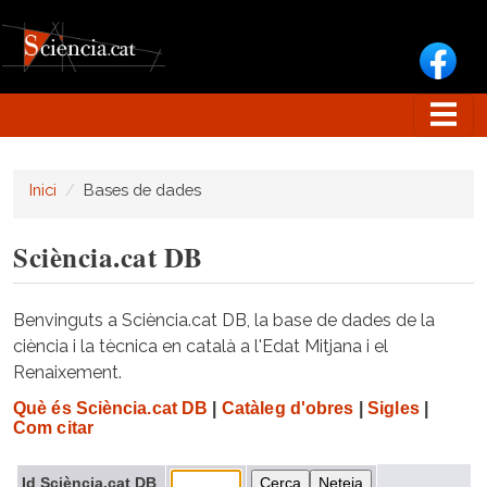
Vés al contingut
Inici
Bases de dades
Sciència.cat DB
Benvinguts a Sciència.cat DB, la base de dades de la
ciència i la tècnica en català a l'Edat Mitjana i el
Renaixement.
Què és Sciència.cat DB
|
Catàleg d'obres
|
Sigles
|
Com citar
Id Sciència.cat DB