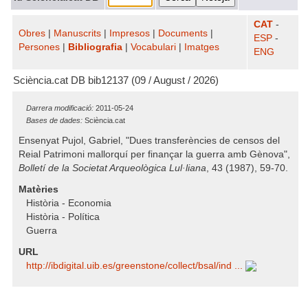
CAT
-
Obres
|
Manuscrits
|
Impresos
|
Documents
|
ESP
-
Persones
|
Bibliografia
|
Vocabulari
|
Imatges
ENG
Sciència.cat DB bib12137 (09 / August / 2026)
Darrera modificació:
2011-05-24
Bases de dades:
Sciència.cat
Ensenyat Pujol, Gabriel, "Dues transferències de censos del
Reial Patrimoni mallorquí per finançar la guerra amb Gènova",
Bolletí de la Societat Arqueològica Lul·liana
, 43 (1987), 59-70.
Matèries
Història - Economia
Història - Política
Guerra
URL
http:/​/​ibdigital.uib.es/​greenstone/​collect/​bsal/​ind ...