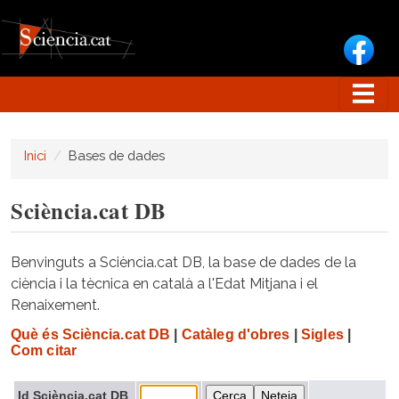
Vés al contingut
Inici
Bases de dades
Sciència.cat DB
Benvinguts a Sciència.cat DB, la base de dades de la
ciència i la tècnica en català a l'Edat Mitjana i el
Renaixement.
Què és Sciència.cat DB
|
Catàleg d'obres
|
Sigles
|
Com citar
Id Sciència.cat DB