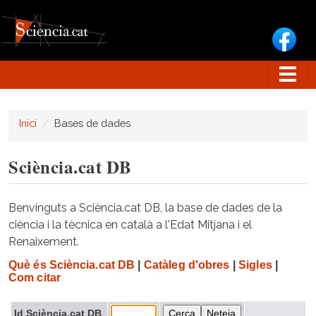
Vés al contingut
Inici
Bases de dades
Sciència.cat DB
Benvinguts a Sciència.cat DB, la base de dades de la
ciència i la tècnica en català a l'Edat Mitjana i el
Renaixement.
Què és Sciència.cat DB
|
Catàleg d'obres
|
Sigles
|
Com citar
Id Sciència.cat DB