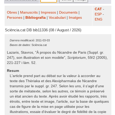
CAT
-
Obres
|
Manuscrits
|
Impresos
|
Documents
|
ESP
-
Persones
|
Bibliografia
|
Vocabulari
|
Imatges
ENG
Sciència.cat DB bib11336 (08 / August / 2026)
Darrera modificació:
2011-03-03
Bases de dades:
Sciència.cat
Lazaris, Stavros, "À propos du Nicandre de Paris (Suppl. gr.
247), son illustration et son modèle",
Scriptorium
, 59/2 (2005),
221-227 i làm. 52.
Resum
L'article prend part au débat sur la valeur à accorder au
texte des Thèriaka et des Alexipharmaka de Nicandre
transmis par le suppl. gr. 247. Selon les uns, il s'agit d'une
sorte de métatexte, selon les autres, ce témoin a préservé
un état ancien du texte. Après avoir étudié les rapports, très
étroits, entre texte et image, l'article, sur la base de quelques
cas de figure de la mise en page utilisée pour les
illustrations, essaie d'évaluer le degré de fidélité de la copie