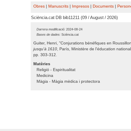
Obres
|
Manuscrits
|
Impresos
|
Documents
|
Person
Sciència.cat DB bib11211 (09 / August / 2026)
Darrera modificació:
2024-08-24
Bases de dades:
Sciència.cat
Guiter, Henri, "Conjurations bénéfiques en Roussillo
jusqu'à 1610
, París, Ministère de l'éducation nation
pp. 303-312.
Matèries
Religió - Espiritualitat
Medicina
Màgia - Màgia mèdica i protectora