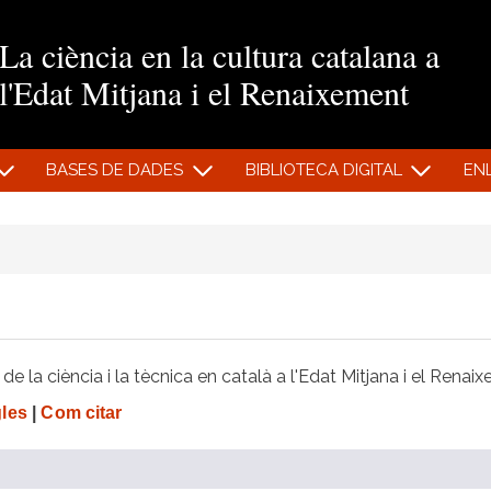
Vés al contingut
La ciència en la cultura catalana a
l'Edat Mitjana i el Renaixement
BASES DE DADES
BIBLIOTECA DIGITAL
EN
e la ciència i la tècnica en català a l'Edat Mitjana i el Renai
gles
|
Com citar