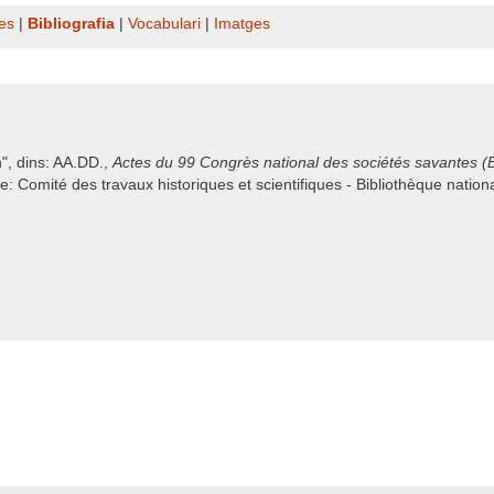
es
|
Bibliografia
|
Vocabulari
|
Imatges
n", dins: AA.DD.,
Actes du 99 Congrès national des sociétés savantes (Be
ale: Comité des travaux historiques et scientifiques - Bibliothèque natio