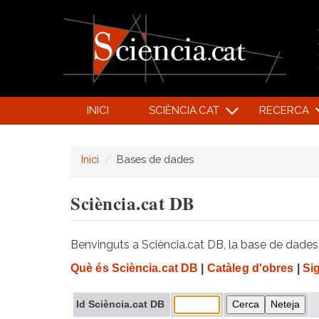
INICI
SCIÈNCIA.CAT
RECERCA
Inici
Bases de dades
Sciència.cat DB
Benvinguts a Sciència.cat DB, la base de dades d
Què és Sciència.cat DB
|
Catàleg d'obres
|
Si
Id Sciència.cat DB