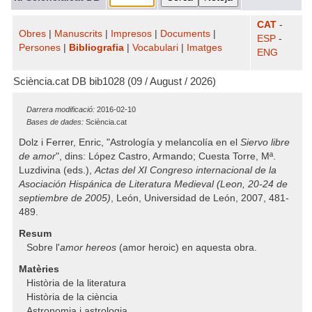
CAT
-
Obres
|
Manuscrits
|
Impresos
|
Documents
|
ESP
-
Persones
|
Bibliografia
|
Vocabulari
|
Imatges
ENG
Sciència.cat DB bib1028 (09 / August / 2026)
Darrera modificació:
2016-02-10
Bases de dades:
Sciència.cat
Dolz i Ferrer, Enric, "Astrología y melancolía en el
Siervo libre
de amor
", dins: López Castro, Armando; Cuesta Torre, Mª.
Luzdivina (eds.),
Actas del XI Congreso internacional de la
Asociación Hispánica de Literatura Medieval (Leon, 20-24 de
septiembre de 2005)
, León, Universidad de León, 2007, 481-
489.
Resum
Sobre l'
amor hereos
(amor heroic) en aquesta obra.
Matèries
Història de la literatura
Història de la ciència
Astronomia i astrologia