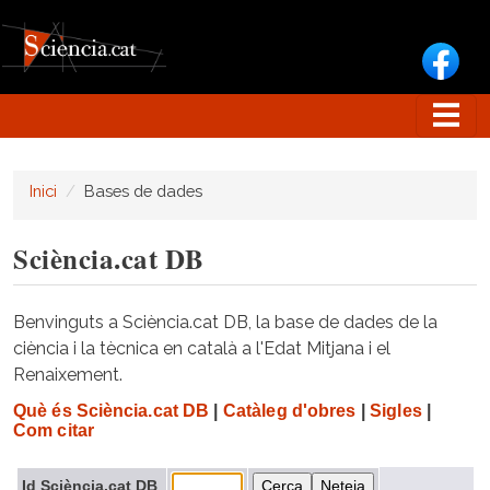
Vés al contingut
Inici
Bases de dades
Sciència.cat DB
Benvinguts a Sciència.cat DB, la base de dades de la
ciència i la tècnica en català a l'Edat Mitjana i el
Renaixement.
Què és Sciència.cat DB
|
Catàleg d'obres
|
Sigles
|
Com citar
Id Sciència.cat DB