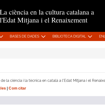
Vés al contingut
La ciència en la cultura catalana a
l'Edat Mitjana i el Renaixement
BASES DE DADES
BIBLIOTECA DIGITAL
EN
e la ciència i la tècnica en català a l'Edat Mitjana i el Renai
gles
|
Com citar