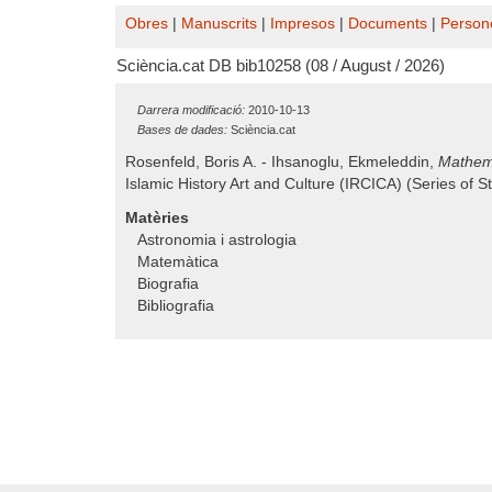
Obres
|
Manuscrits
|
Impresos
|
Documents
|
Person
Sciència.cat DB bib10258 (08 / August / 2026)
Darrera modificació:
2010-10-13
Bases de dades:
Sciència.cat
Rosenfeld, Boris A. - Ihsanoglu, Ekmeleddin,
Mathema
Islamic History Art and Culture (IRCICA) (Series of S
Matèries
Astronomia i astrologia
Matemàtica
Biografia
Bibliografia