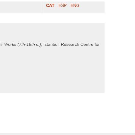
CAT
-
ESP
-
ENG
ir Works (7th-19th c.)
, Istanbul, Research Centre for