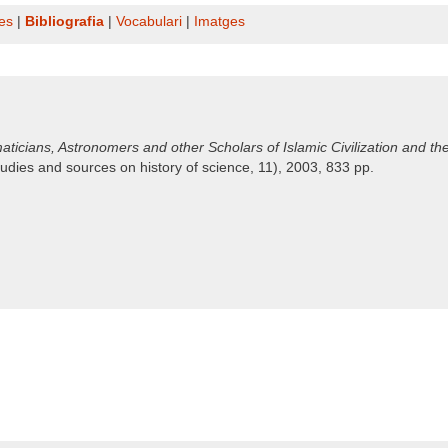
es
|
Bibliografia
|
Vocabulari
|
Imatges
ticians, Astronomers and other Scholars of Islamic Civilization and the
tudies and sources on history of science, 11), 2003, 833 pp.