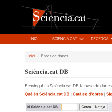
INICI
SCIÈNCIA.CAT
RECERCA
Inici
Bases de dades
Sciència.cat DB
Benvinguts a Sciència.cat DB, la base de dades d
Què és Sciència.cat DB
|
Catàleg d'obres
|
Si
Id Sciència.cat DB