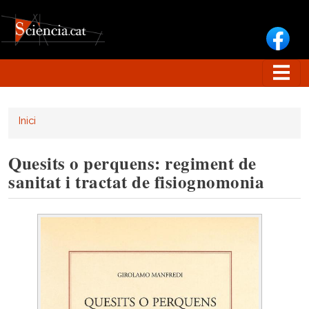
Vés al contingut
Inici
Quesits o perquens: regiment de
sanitat i tractat de fisiognomonia
Image