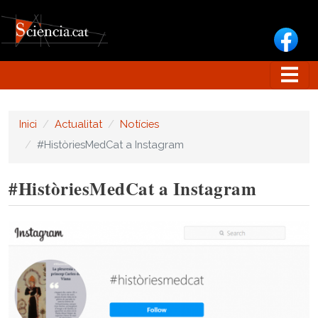
Vés al contingut
Inici
Actualitat
Notícies
#HistòriesMedCat a Instagram
#HistòriesMedCat a Instagram
Image