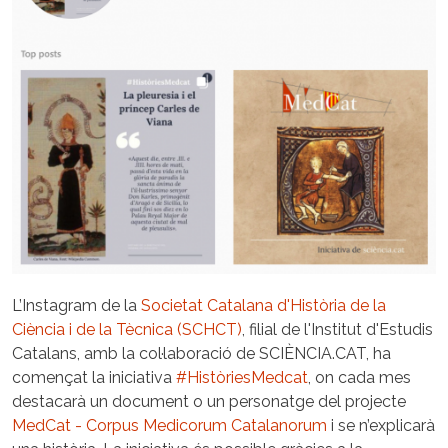
L’Instagram de la
Societat Catalana d'Història de la
Ciència i de la Tècnica (
SCHCT
)
, filial de l'Institut d'Estudis
Catalans, amb la col·laboració de SCIÈNCIA.CAT, ha
començat la iniciativa
#HistòriesMedcat
, on cada mes
destacarà un document o un personatge del projecte
MedCat - Corpus Medicorum Catalanorum
i se n’explicarà