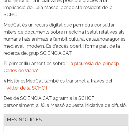
una història. La iniciativa és possible gràcies a la
implicació de Júlia Massó, periodista resident de la
SCHCT.
MedCat és un recurs digital que permetrà consultar
milers de documents sobre medicina i salut relatives als
humans i als animals a l’àmbit cultural catalanoaragonès
medieval i modern. És d’accés obert i forma part de la
recerca del grup SCIÈNCIA.CAT.
El primer lliurament és sobre "
La pleuresia del príncep
Carles de Viana
".
#HistòriesMedCat també es transmet a través del
Twitter de la SCHCT
.
Des de SCIÈNCIA.CAT agraïm a la SCHCT i,
personalment, a Júlia Massó aquesta iniciativa de difusió.
MÉS NOTÍCIES